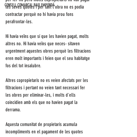
CONSELL COMARCAL BAIX EMPORDÀ
les seves quotes i per tant l'obra no es podia 
contractar perquè no hi havia prou fons 
perafrontar‑les. 
Hi havia veïns que sí que les havien pagat, molts 
altres no. Hi havia veïns que neces‑ sitaven 
urgentment aquestes obres perquè les filtracions 
eren molt importants i feien que el seu habitatge 
fos del tot insalubre. 
Altres copropietaris no es veien afectats per les 
filtracions i pertant no veien tant necessari fer 
les obres per eliminar‑les, i molts d'ells 
coincidien amb els que no havien pagat la 
derrama. 
Aquesta comunitat de propietaris acumula 
incompliments en el pagament de les quotes 