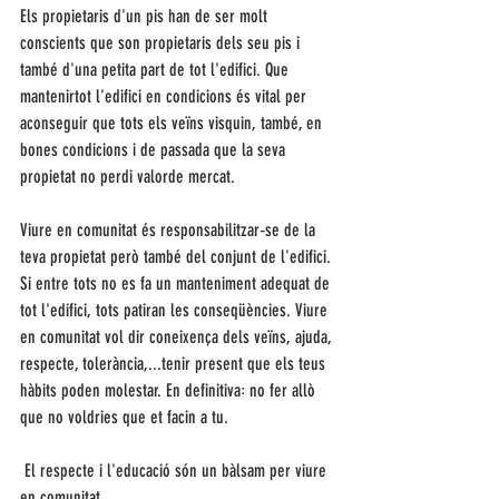
Els propietaris d'un pis han de ser molt 
conscients que son propietaris dels seu pis i 
també d'una petita part de tot l'edifici. Que 
mantenirtot l'edifici en condicions és vital per 
aconseguir que tots els veïns visquin, també, en 
bones condicions i de passada que la seva 
propietat no perdi valorde mercat. 
Viure en comunitat és responsabilitzar‑se de la 
teva propietat però també del conjunt de l'edifici. 
Si entre tots no es fa un manteniment adequat de 
tot l'edifici, tots patiran les conseqüències. Viure 
en comunitat vol dir coneixença dels veïns, ajuda, 
respecte, tolerància,...tenir present que els teus 
hàbits poden molestar. En definitiva꞉ no fer allò 
que no voldries que et facin a tu.
 El respecte i l'educació són un bàlsam per viure 
en comunitat.