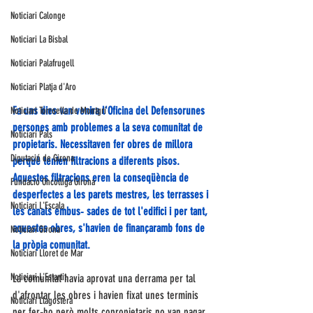
Noticiari Calonge
Noticiari La Bisbal
Noticiari Palafrugell
Noticiari Platja d'Aro
Fa uns dies van venira l'Oficina del Defensorunes 
Noticiari Torroella de Montgrí
persones amb problemes a la seva comunitat de 
Noticiari Pals
propietaris. Necessitaven fer obres de millora 
Diputació de Girona
perquè tenien filtracions a diferents pisos. 
Aquestes filtracions eren la conseqüència de 
Fundació Oncolliga Girona
desperfectes a les parets mestres, les terrasses i 
Noticiari L'Escala
les canals embus‑ sades de tot l'edifici i per tant, 
aquestes obres, s'havien de finançaramb fons de 
Noticiari Girona
la pròpia comunitat.
Noticiari Lloret de Mar
Noticiari L'Estartit
La comunitat havia aprovat una derrama per tal 
d'afrontar les obres i havien fixat unes terminis 
Noticiari Llagostera
per fer‑ho però molts copropietaris no van pagar 