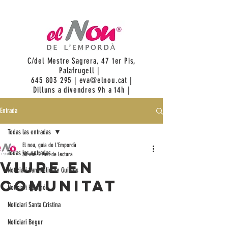
C/del Mestre Sagrera, 47 1er Pis,
Palafrugell |
645 803 295
|
eva@elnou.cat
|
Dilluns a divendres 9h a 14h |
Entrada
Todas las entradas
El nou, guia de l'Empordà
Todas las entradas
30 ene
2 min de lectura
Viure en
Noticiari Sant Feliu de Guixols
comunitat
Noticiari Palamós
Noticiari Santa Cristina
Noticiari Begur