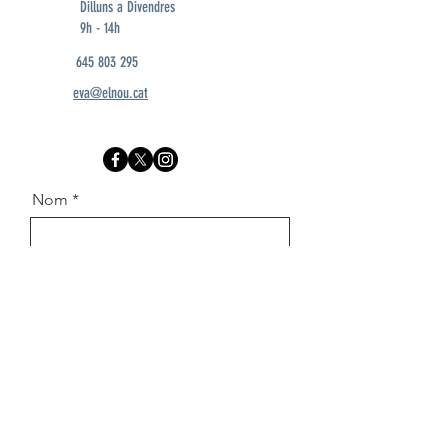
Dilluns a Divendres
9h - 14h
645 803 295
eva@elnou.cat
Nom
Cognom
Email
Missatge