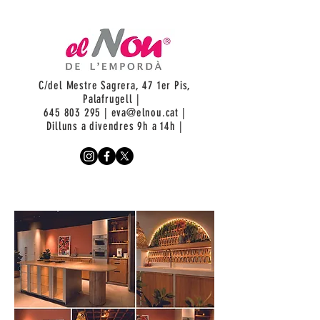
C/del Mestre Sagrera, 47 1er Pis,
Palafrugell |
645 803 295
|
eva@elnou.cat
|
Dilluns a divendres 9h a 14h |