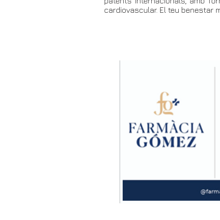
patents internacionals, amb fór
cardiovascular. El teu benestar m