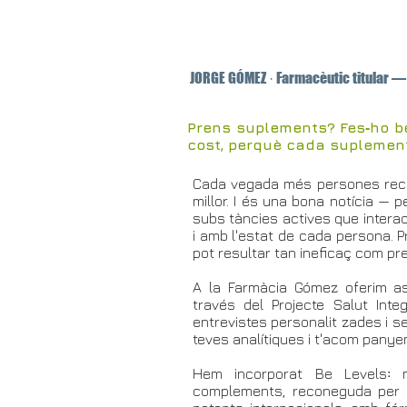
JORGE GÓMEZ · Farmacèutic titular —
Prens suplements? Fes‑ho bé
cost, perquè cada suplement 
Cada vegada més persones reco
millor. I és una bona notícia —
subs tàncies actives que intera
i amb l'estat de cada persona. P
pot resultar tan ineficaç com pr
A la Farmàcia Gómez oferim a
través del Projecte Salut Integ
entrevistes personalit zades i s
teves analítiques i t'acom panyem
Hem incorporat Be Levels꞉ 
complements, reconeguda per la