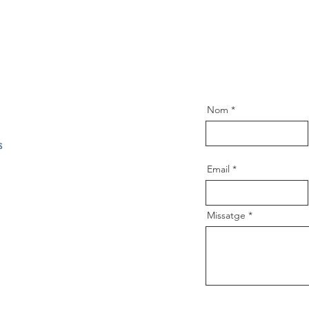
Nom
s
Email
Missatge