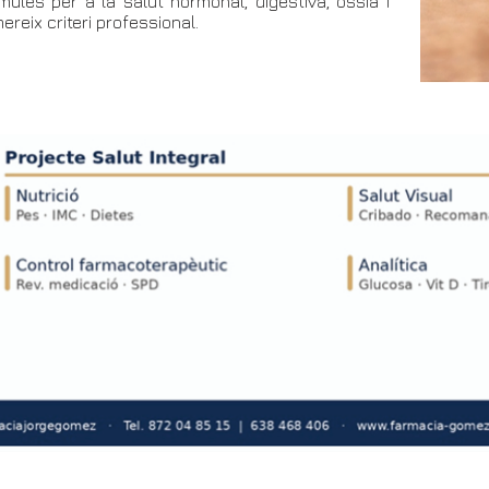
mules per a la salut hormonal, digestiva, òssia i
ereix criteri professional.