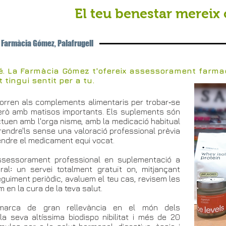
El teu benestar mereix 
 Farmàcia Gómez, Palafrugell
. La Farmàcia Gómez t'ofereix assessorament farmac
tingui sentit per a tu.
rren als complements alimentaris per trobar‑se
 però amb matisos importants. Els suplements són
ctuen amb l'orga nisme, amb la medicació habitual
rendre'ls sense una valoració professional prèvia
endre el medicament equi vocat.
ssessorament professional en suplementació a
ral꞉ un servei totalment gratuït on, mitjançant
eguiment periòdic, avaluem el teu cas, revisem les
 en la cura de la teva salut.
marca de gran rellevància en el món dels
 seva altíssima biodispo nibilitat i més de 20