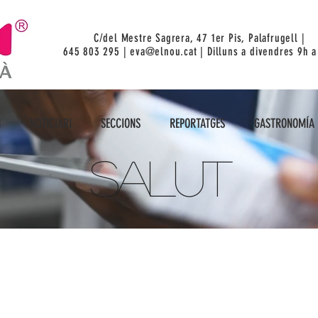
C/del Mestre Sagrera, 47 1er Pis, Palafrugell |
645 803 295 |
eva@elnou.cat
| Dilluns a divendres 9h a
UI SOM
NOTICIARI
SECCIONS
REPORTATGES
GASTRONOMÍA
M
NOTICIARI
SECCIONS
REPORTATGES
GASTRONOMÍA
Salut