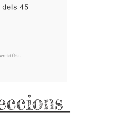
r dels 45
ercici físic.
eccions