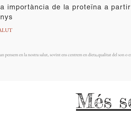
a importància de la proteïna a parti
anys
ALUT
n pensem en la nostra salut, sovint ens centrem en dieta,qualitat del son o ex
Més s