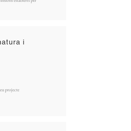
issions establerts per
natura i
eu projecte