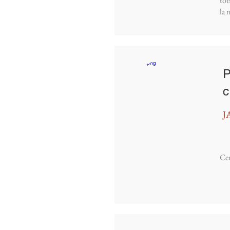
tot
la 
P
c
J
Cen