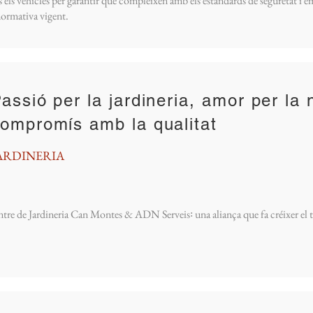
s els vehicles per garantir que compleixen amb els estàndards de seguretat i em
normativa vigent.
assió per la jardineria, amor per la 
ompromís amb la qualitat
ARDINERIA
tre de Jardineria Can Montes & ADN Serveis꞉ una aliança que fa créixer el t