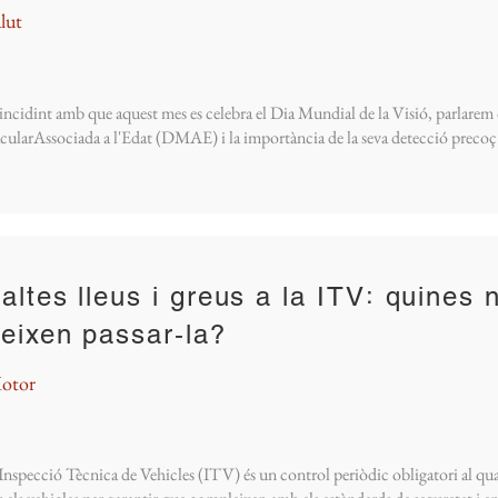
lut
ncidint amb que aquest mes es celebra el Dia Mundial de la Visió, parlarem
ularAssociada a l'Edat (DMAE) i la importància de la seva detecció precoç
altes lleus i greus a la ITV꞉ quines 
eixen passar‑la?
otor
Inspecció Tècnica de Vehicles (ITV) és un control periòdic obligatori al qua