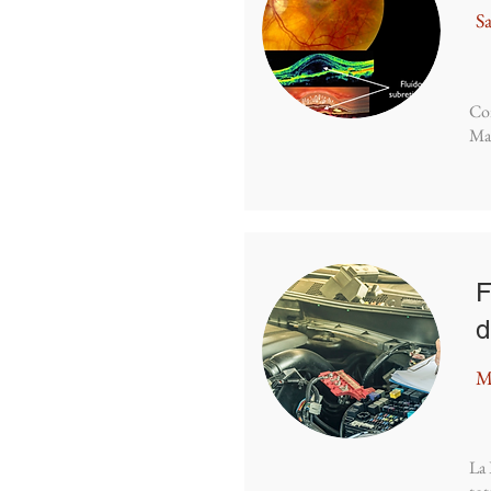
Sa
Coi
Mac
F
d
M
La 