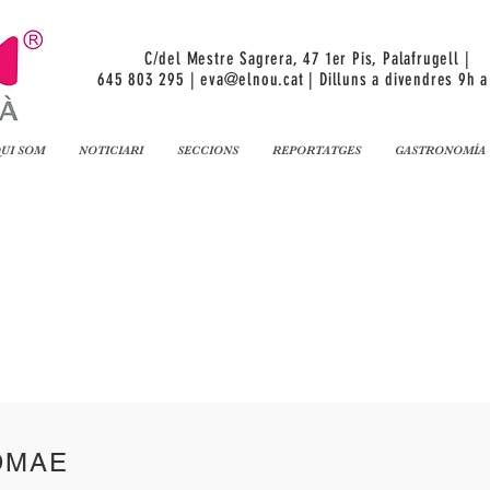
C/del Mestre Sagrera, 47 1er Pis, Palafrugell |
645 803 295 |
eva@elnou.cat
| Dilluns a divendres 9h a
UI SOM
NOTICIARI
SECCIONS
REPORTATGES
GASTRONOMÍA
DMAE