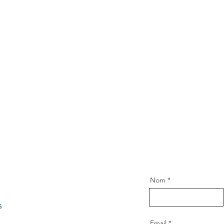
Nom
s
Email