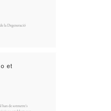
 de la Degeneració
no et
l han de sotmetre's