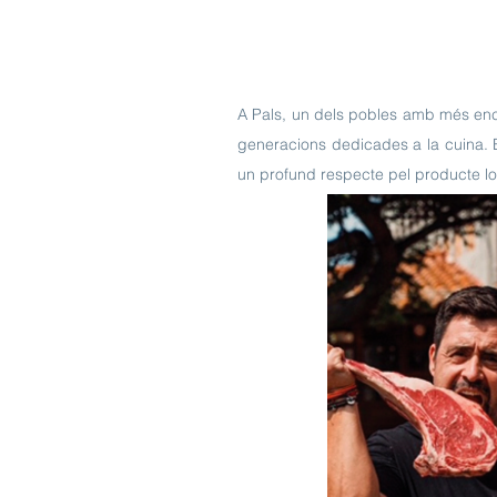
A Pals, un dels pobles amb més enca
generacions dedicades a la cuina. 
un profund respecte pel producte lo