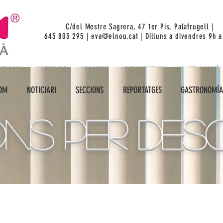
C/del Mestre Sagrera, 47 1er Pis, Palafrugell |
645 803 295 |
eva@elnou.cat
| Dilluns a divendres 9h a
UI SOM
NOTICIARI
SECCIONS
REPORTATGES
GASTRONOMÍA
SOM
NOTICIARI
SECCIONS
REPORTATGES
GASTRONOMÍA
NS per desc