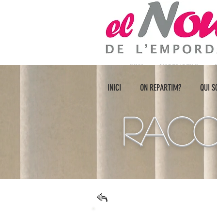
INICI
ON REPARTIM?
Q
INICI
ON REPARTIM?
QUI 
RACO