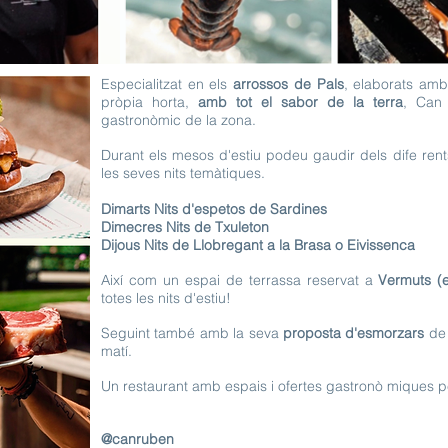
Especialitzat en els
arrossos de Pals
, elaborats amb
pròpia horta,
amb tot el sabor de la terra
, Can 
gastronòmic de la zona.
Durant els mesos d'estiu podeu gaudir dels dife ren
les seves nits temàtiques.
Dimarts Nits d'espetos de Sardines
Dimecres Nits de Txuleton
Dijous Nits de Llobregant a la Brasa o Eivissenca
Així com un espai de terrassa reservat a
Vermuts (
totes les nits d'estiu!
Seguint també amb la seva
proposta d'esmorzars
de 
matí.
Un restaurant amb espais i ofertes gastronò miques pe
@canruben