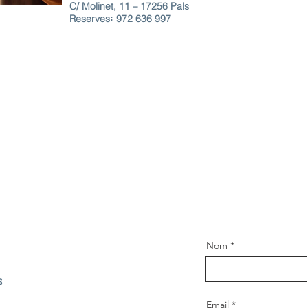
C/ Molinet, 11 – 17256 Pals
Reserves꞉ 972 636 997
Nom
s
Email