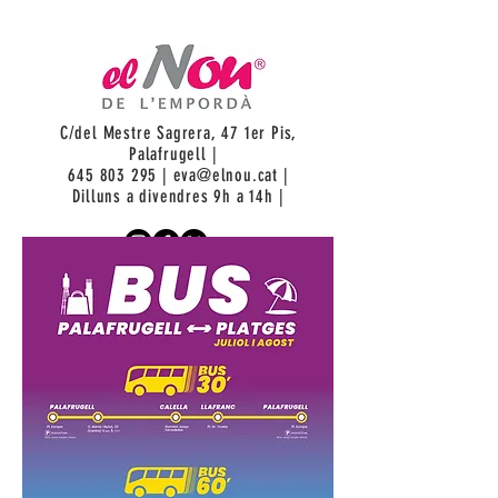
C/del Mestre Sagrera, 47 1er Pis,
Palafrugell |
645 803 295
|
eva@elnou.cat
|
Dilluns a divendres 9h a 14h |