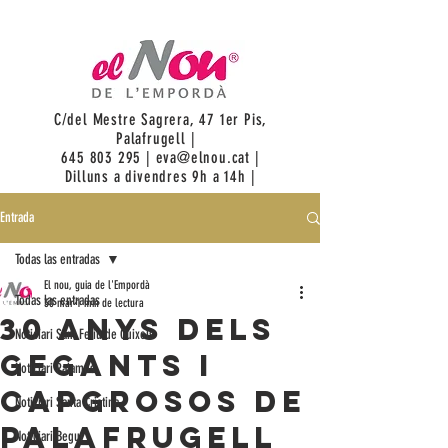
C/del Mestre Sagrera, 47 1er Pis,
Palafrugell |
645 803 295
|
eva@elnou.cat
|
Dilluns a divendres 9h a 14h |
Entrada
Todas las entradas
El nou, guia de l'Empordà
Todas las entradas
30 mar
1 min de lectura
30 anys dels
Noticiari Sant Feliu de Guixols
gegants i
Noticiari Palamós
capgrosos de
Noticiari Santa Cristina
Palafrugell
Noticiari Begur