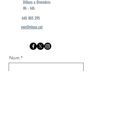
Dilluns a Divendres
9h - 14h
645 803 295
eva@elnou.cat
Nom
Cognom
Email
Missatge