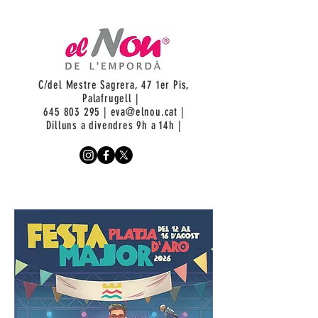
C/del Mestre Sagrera, 47 1er Pis,
Palafrugell |
645 803 295
|
eva@elnou.cat
|
Dilluns a divendres 9h a 14h |