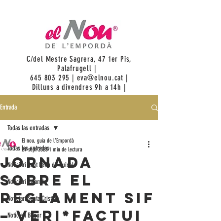
C/del Mestre Sagrera, 47 1er Pis,
Palafrugell |
645 803 295
|
eva@elnou.cat
|
Dilluns a divendres 9h a 14h |
Entrada
Todas las entradas
El nou, guia de l'Empordà
Todas las entradas
29 sept 2025
1 min de lectura
Jornada
Noticiari Sant Feliu de Guixols
sobre el
Noticiari Palamós
reglament SIF
Noticiari Santa Cristina
– VERI*FACTUi
Noticiari Begur