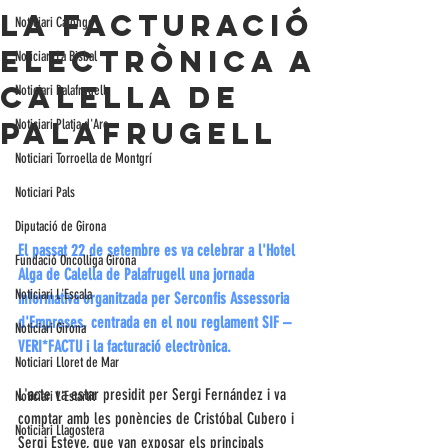
la facturació
Noticiari Calonge
electrònica a
Noticiari La Bisbal
Calella de
Noticiari Palafrugell
Palafrugell
Noticiari Platja d'Aro
Noticiari Torroella de Montgrí
Noticiari Pals
Diputació de Girona
El passat 22 de setembre es va celebrar a l'Hotel 
Fundació Oncolliga Girona
Alga de Calella de Palafrugell una jornada 
Noticiari L'Escala
informativa organitzada per Serconfis Assessoria 
d'Empreses, centrada en el nou reglament SIF – 
Noticiari Girona
VERI*FACTU i la facturació electrònica.
Noticiari Lloret de Mar
L'acte va estar presidit per Sergi Fernández i va 
Noticiari L'Estartit
comptar amb les ponències de Cristóbal Cubero i 
Noticiari Llagostera
Sergi Esteve, que van exposar els principals 