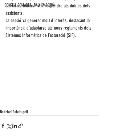
CONSELL COMARCAL BAIX EMPORDÀ
canvis normatius i van respondre als dubtes dels 
assistents.
La sessió va generar molt d'interès, destacant la 
importància d'adaptarse als nous reglaments dels 
Sistemes Informàtics de Facturació (SIF).
Noticiari Palafrugell