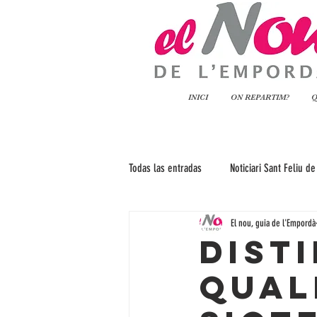
INICI
ON REPARTIM?
Q
Todas las entradas
Noticiari Sant Feliu de
El nou, guia de l'Empordà
Noticiari La Bisbal
Noticiari Palafru
Dist
Qual
Diputació de Girona
Fundació Onco