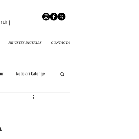
 14h |
REVISTES DIGITALS
CONTACTA
gur
Noticiari Calonge
ari Pals
a
 de Mar
Noticiari L'Estartit