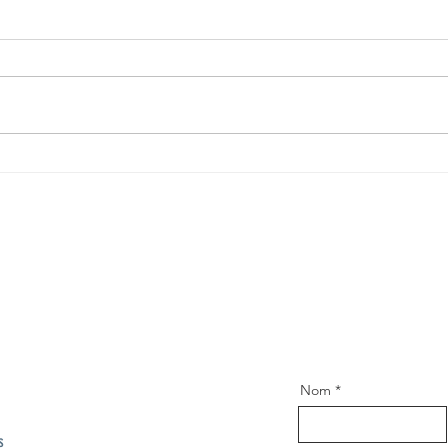
Exposició “De
Pr
la planxa al
Re
paper”
Jo
Nom
s