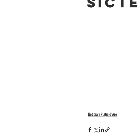
SICT
Noticiari Llagostera
CONSELL COMA
Noticiari Platja d'Aro