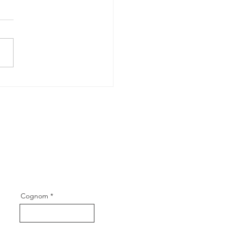
emis de
cerca Local
rdi Comas
Cognom