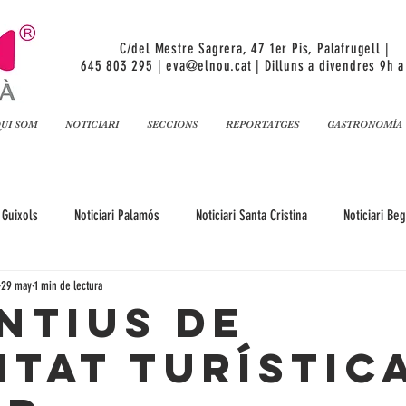
C/del Mestre Sagrera, 47 1er Pis, Palafrugell |
645 803 295 |
eva@elnou.cat
| Dilluns a divendres 9h a
UI SOM
NOTICIARI
SECCIONS
REPORTATGES
GASTRONOMÍA
 Guixols
Noticiari Palamós
Noticiari Santa Cristina
Noticiari Be
29 may
1 min de lectura
gell
Noticiari Platja d'Aro
Noticiari Torroella de Montgrí
Notici
intius de
itat Turístic
lliga Girona
Noticiari L'Escala
Noticiari Girona
Noticiari Lloret